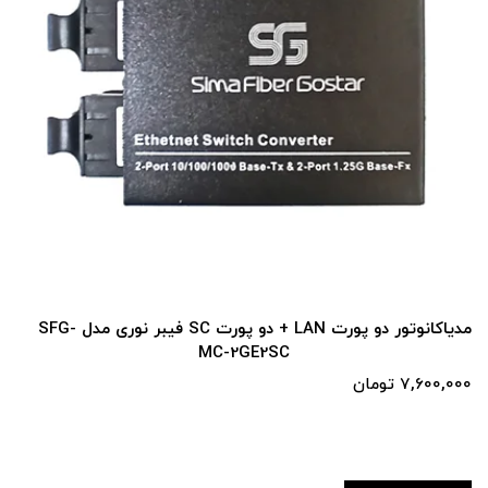
مدیاکانوتور دو پورت LAN + دو پورت SC فیبر نوری مدل SFG-
MC-2GE2SC
7,600,0 تومان
00