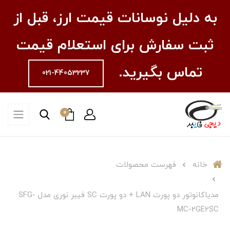
به دلیل نوسانات قیمت ارز، قبل از
ثبت سفارش برای استعلام قیمت
تماس بگیرید.
021-44053237
0
خانه
فهرست محصولات
مدیاکانوتور دو پورت LAN + دو پورت SC فیبر نوری مدل SFG-
MC-2GE2SC