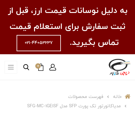
به دلیل نوسانات قیمت ارز، قبل از
ثبت سفارش برای استعلام قیمت
تماس بگیرید.
021-44053237
0
خانه
فهرست محصولات
مدیاکانورتور تک پورت SFP مدل SFG-MC-1GE1SF