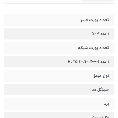
تعداد پورت فیبر
۱ عدد SFP
تعداد پورت شبکه
۱ عدد (10/100/1000) RJ45
نوع مبدل
سینگل مد
برد
۲۰ کیلومتر