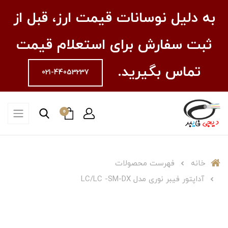
به دلیل نوسانات قیمت ارز، قبل از
ثبت سفارش برای استعلام قیمت
تماس بگیرید.
021-44053237
0
خانه
فهرست محصولات
آداپتور فیبر نوری مدل LC/LC -SM-DX