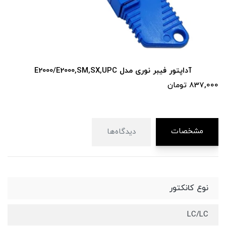
آداپتور فیبر نوری مدل LC/LC -SM-DX
87,000 تومان
مشخصات
دیدگاه‌ها
نوع کانکتور
LC/LC