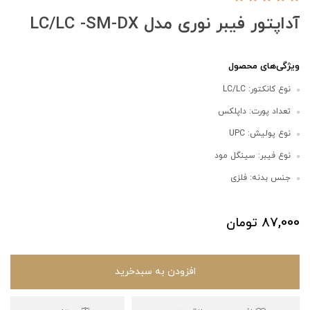
آداپتور فیبر نوری مدل LC/LC -SM-DX
ویژگی‌های محصول
نوع کانکتور: LC/LC
تعداد پورت: داپلکس
نوع پولیش: UPC
نوع فیبر: سینگل مود
جنس بدنه: فلزی
87,000
تومان
افزودن به سبدخرید