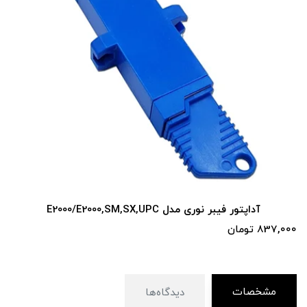
آداپتور فیبر نوری مدل E2000/E2000,SM,SX,UPC
837,000 تومان
مشخصات
دیدگاه‌ها