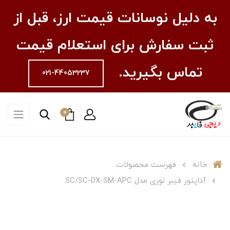
به دلیل نوسانات قیمت ارز، قبل از
ثبت سفارش برای استعلام قیمت
تماس بگیرید.
021-44053237
0
خانه
فهرست محصولات
آداپتور فیبر نوری مدل SC/SC-DX-SM-APC