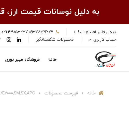
به دلیل نوسانات قیمت ارز، 
دیجی فایبر افتتاح شد!
-021-44053237-09378719204
حساب کاربری
محصولات شگفت‌انگیز
خانه
فروشگاه فیبر نوری
خانه
فهرست محصولات
0/E2000,SM,SX,APC