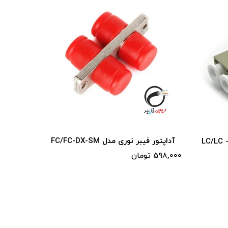
FC/F
آداپتور فیبر نوری FC/FC-SX-SM-APC-
Squar
310,000 تومان