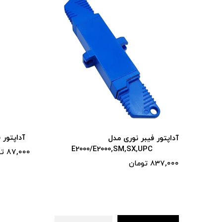
آداپتور فیبر نوری مدل LC/LC -SM-DX
E2000/E20
87,000 تومان