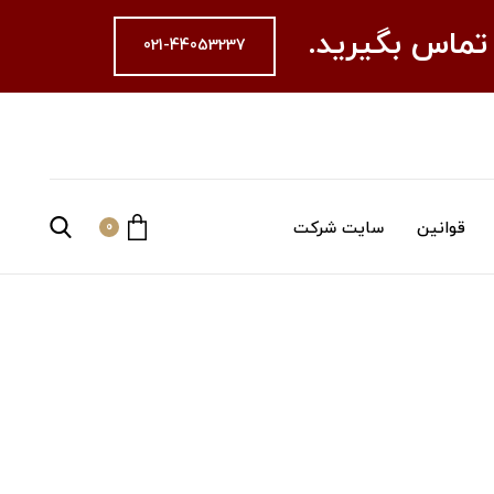
 تماس بگیرید.
021-44053237
قوانین
سایت شرکت
0