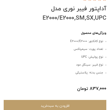
آداپتور فیبر نوری مدل
E2000/E2000,SM,SX,UPC
ویژگی‌های محصول
نوع کانکتور: E2000/E2000
تعداد پورت: سیمپلکس
نوع پولیش: UPC
نوع فیبر: سینگل مود
جنس بدنه: پلاستیکی
837,000
تومان
افزودن به سبدخرید