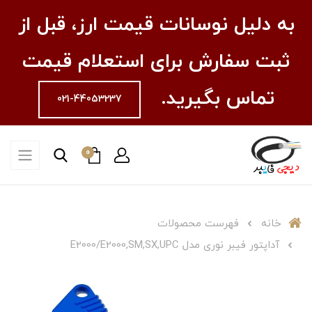
به دلیل نوسانات قیمت ارز، قبل از
ثبت سفارش برای استعلام قیمت
تماس بگیرید.
021-44053237
0
خانه
فهرست محصولات
آداپتور فیبر نوری مدل E2000/E2000,SM,SX,UPC