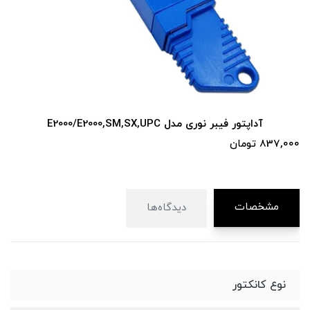
آداپتور فیبر نوری مدل E2000/E2000,SM,SX,UPC
87,000 
 تومان
مشخصات
دیدگاه‌ها
نوع کانکتور