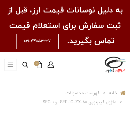
به دلیل نوسانات قیمت ارز، قبل از
ثبت سفارش برای استعلام قیمت
تماس بگیرید.
021-44053237
0
خانه
فهرست محصولات
ماژول فیبرنوری SFP-1G-ZX-80 برند SFG