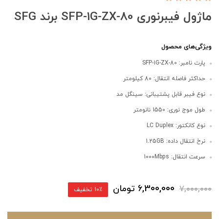
ماژول فیبرنوری SFP-1G-ZX-80 برند SFG
ویژگی‌های محصول
پارت نامبر: SFP-1G-ZX-80
حداکثر فاصله انتقال: 80 کیلومتر
نوع فیبر قابل پشتیبانی: سینگل مد
طول موج نوری: 1550 نانومتر
نوع کانکتور: LC Duplex
نرخ انتقال داده: 1.25GB
سرعت انتقال: 1000Mbps
6,300,000
تومان
7,000,000
10٪ تخفیف