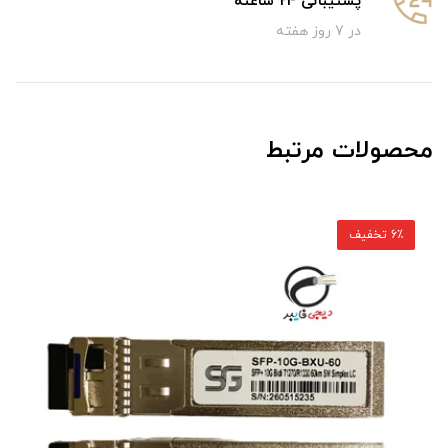
پشتیبانی 24 ساعته
در 7 روز هفته
محصولات مرتبط
6٪ تخفیف