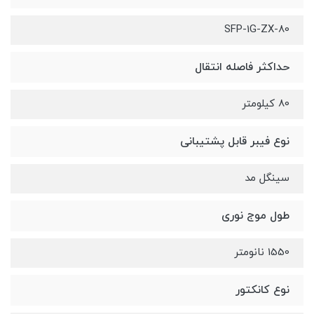
SFP-1G-ZX-80
حداکثر فاصله انتقال
80 کیلومتر
نوع فیبر قابل پشتیبانی
سینگل مد
طول موج نوری
1550 نانومتر
نوع کانکتور