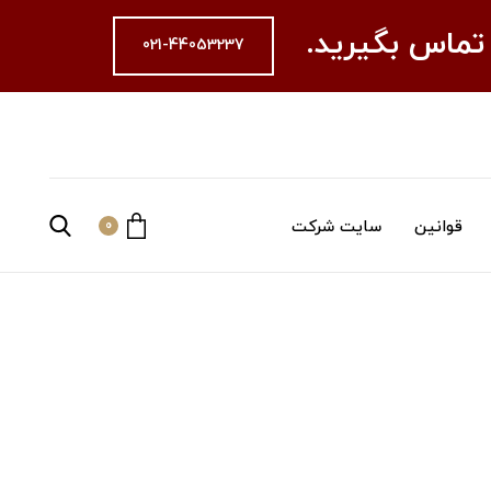
 تماس بگیرید.
021-44053237
قوانین
سایت شرکت
0