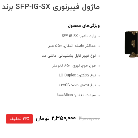
ماژول فیبرنوری SFP-1G-SX برند SFG
ویژگی‌های محصول
پارت نامبر: SFP-1G-SX
حداکثر فاصله انتقال: 550 متر
نوع فیبر قابل پشتیبانی: مالتی مد
طول موج نوری: ۸۵۰ نانومتر
نوع کانکتور: LC Duplex
نرخ انتقال داده: ۱.۲۵GB
سرعت انتقال: 1000Mbps
2,350,000
تومان
3,000,000
22٪ تخفیف