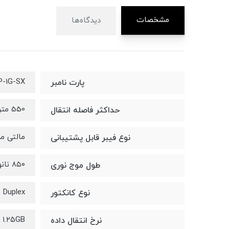
مشخصات
دیدگاه‌ها
P-1G-SX
پارت نامبر
550 متر
حداکثر فاصله انتقال
مالتی م
نوع فیبر قابل پشتیبانی
۸۵۰ نانومتر
طول موج نوری
 Duplex
نوع کانکتور
۱.۲۵GB
نرخ انتقال داده