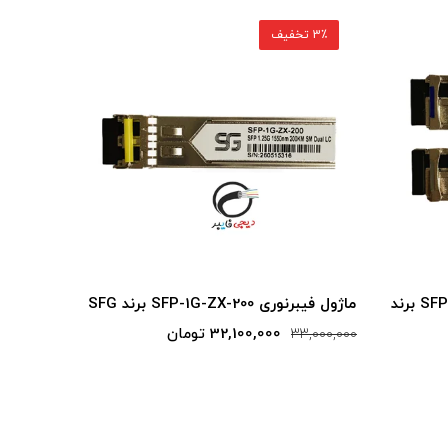
4٪ تخفیف
S
ماژول فیبرنوری SFP-1G-ZX-120 برند SFG
32,1 تومان
19,300,000 تومان
20,000,000