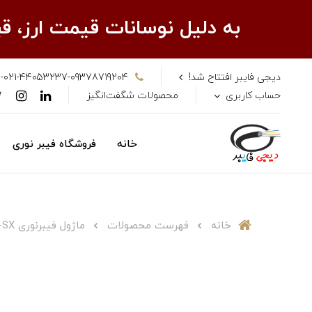
به دلیل نوسانات قیمت ارز، 
دیجی فایبر افتتاح شد!
-021-44053237-09378719204
حساب کاربری
محصولات شگفت‌انگیز
خانه
فروشگاه فیبر نوری
خانه
فهرست محصولات
ماژول فیبرنوری SFP-1G-SX برند SFG