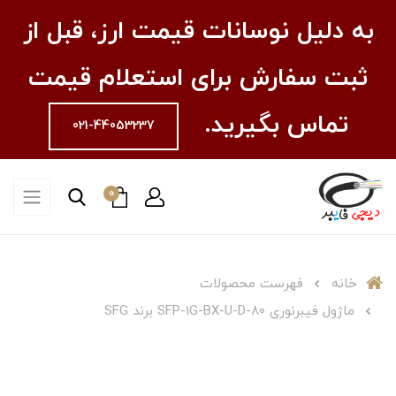
به دلیل نوسانات قیمت ارز، قبل از
ثبت سفارش برای استعلام قیمت
تماس بگیرید.
021-44053237
0
خانه
فهرست محصولات
ماژول فیبرنوری SFP-1G-BX-U-D-80 برند SFG