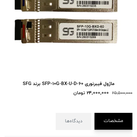
2,000,000
ماژول فیبرنوری SFP-10G-BX-U-D-60 برند SFG
24,000,000 تومان
25
مشخصات
دیدگاه‌ها