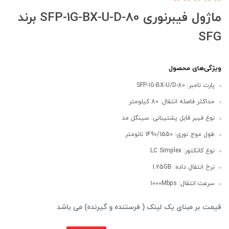
ماژول فیبرنوری SFP-1G-BX-U-D-80 برند
SFG
ویژگی‌های محصول
پارت نامبر: SFP-1G-BX-U/D-80
حداکثر فاصله انتقال: 80 کیلومتر
نوع فیبر قابل پشتیبانی: سینگل مد
طول موج نوری: 1490/1550 نانومتر
نوع کانکتور: LC Simplex
نرخ انتقال داده: 1.25GB
سرعت انتقال: 1000Mbps
قیمت بر مبنای یک لینک ( فرستنده و گیرنده) می باشد