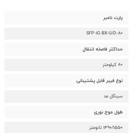
پارت نامبر
SFP-1G-BX-U/D-80
حداکثر فاصله انتقال
80 کیلومتر
نوع فیبر قابل پشتیبانی
سینگل مد
طول موج نوری
1490/1550 نانومتر