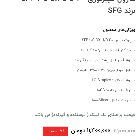
برند SFG
ویژگی‌های محصول
پارت نامبر: SFP-10G-BX-U/D-40
حداکثر فاصله انتقال: ۴۰ کیلومتر
نوع فیبر قابل پشتیبانی: سینگل مد
طول موج نوری: 1270/1330 نانومتر
نوع کانکتور: LC Simplex
نرخ انتقال داده: 10GB
سرعت انتقال: 1000Mbps
قیمت بر مبنای یک لینک ( فرستنده و گیرنده) می باشد
11,400,000
تومان
12,000,000
5٪ تخفیف