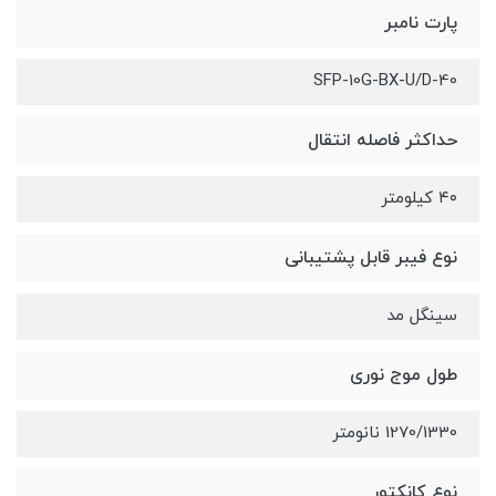
پارت نامبر
SFP-10G-BX-U/D-40
حداکثر فاصله انتقال
۴۰ کیلومتر
نوع فیبر قابل پشتیبانی
سینگل مد
طول موج نوری
1270/1330 نانومتر
نوع کانکتور