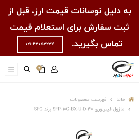
به دلیل نوسانات قیمت ارز، قبل از
ثبت سفارش برای استعلام قیمت
تماس بگیرید.
021-44053237
0
خانه
فهرست محصولات
ماژول فیبرنوری SFP-10G-BX-U-D-40 برند SFG