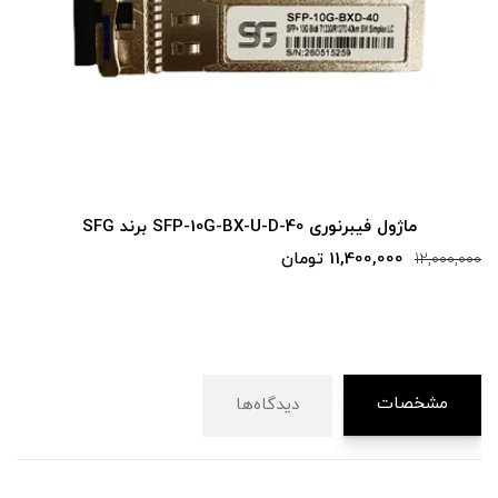
ماژول فیبرنوری SFP-10G-BX-U-D-40 برند SFG
11,400,000 تومان
12,000,000
مشخصات
دیدگاه‌ها