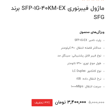
ماژول فیبرنوری SFP-1G-40KM-EX برند
SFG
ویژگی‌های محصول
پارت نامبر: SFP-1G-EX
حداکثر فاصله انتقال: ۴۰ کیلومتر
نوع فیبر قابل پشتیبانی: سینگل مد
طول موج نوری: ۱۳۱۰ نانومتر
نوع کانکتور: LC Duplex
نرخ انتقال داده: ۱GB
سرعت انتقال: 1000Mbps
3,400,000
تومان
5,000,000
32٪ تخفیف