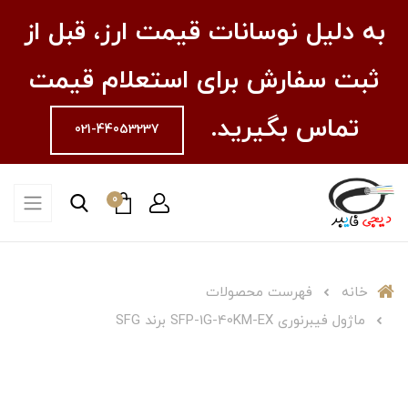
به دلیل نوسانات قیمت ارز، قبل از
ثبت سفارش برای استعلام قیمت
تماس بگیرید.
021-44053237
0
خانه
فهرست محصولات
ماژول فیبرنوری SFP-1G-40KM-EX برند SFG