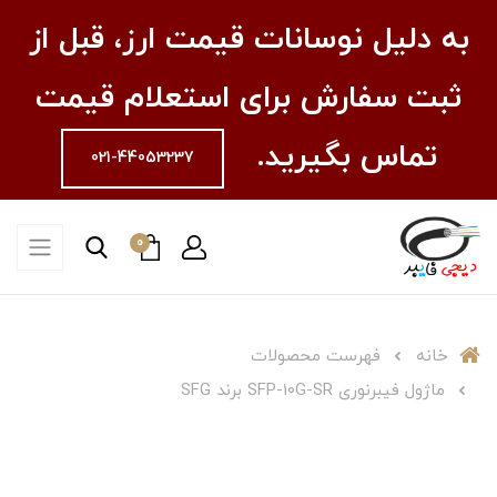
به دلیل نوسانات قیمت ارز، قبل از
ثبت سفارش برای استعلام قیمت
تماس بگیرید.
021-44053237
0
خانه
فهرست محصولات
ماژول فیبرنوری SFP-10G-SR برند SFG