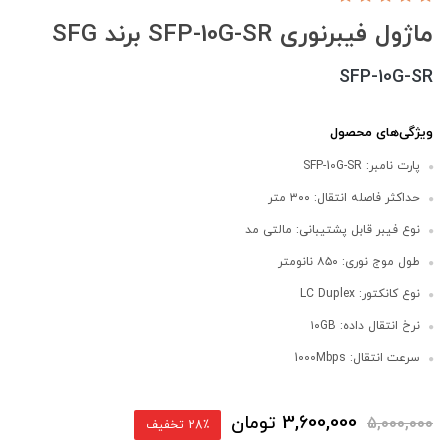
ماژول فیبرنوری SFP-10G-SR برند SFG
SFP-10G-SR
ویژگی‌های محصول
پارت نامبر: SFP-10G-SR
حداکثر فاصله انتقال: ۳۰۰ متر
نوع فیبر قابل پشتیبانی: مالتی مد
طول موج نوری: ۸۵۰ نانومتر
نوع کانکتور: LC Duplex
نرخ انتقال داده: ۱۰GB
سرعت انتقال: 1000Mbps
3,600,000
تومان
5,000,000
28٪ تخفیف