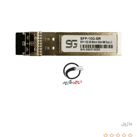
ماژول