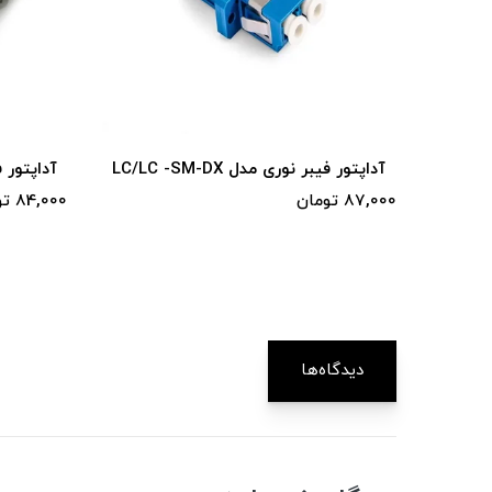
آد
آداپتور فیبر نوری مدل LC/LC -MM-DX
8,000
84,000 تومان
دیدگاه‌ها