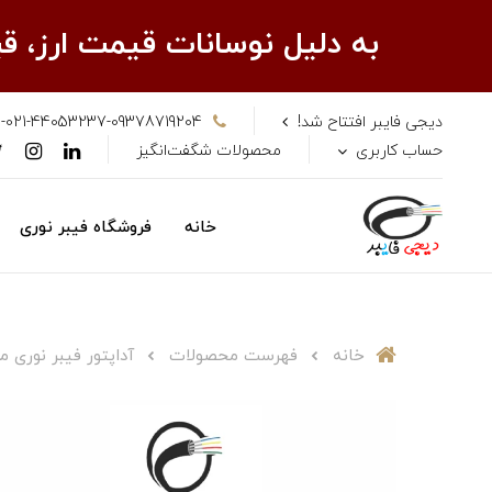
به دلیل نوسانات قیمت ارز، 
دیجی فایبر افتتاح شد!
-021-44053237-09378719204
حساب کاربری
محصولات شگفت‌انگیز
خانه
فروشگاه فیبر نوری
خانه
فهرست محصولات
آداپتور فیبر نوری مدل -SM-SX