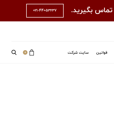
 تماس بگیرید.
021-44053237
قوانین
سایت شرکت
0