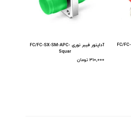
نوری FC/FC-SX-SM-APC-
E2000/E2000,SM,SX,APC
آ
000