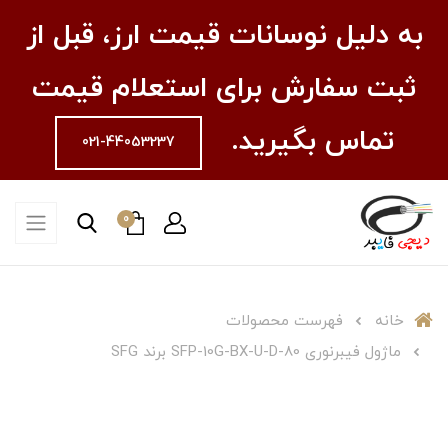
به دلیل نوسانات قیمت ارز، قبل از
ثبت سفارش برای استعلام قیمت
تماس بگیرید.
021-44053237
0
خانه
فهرست محصولات
ماژول فیبرنوری SFP-10G-BX-U-D-80 برند SFG