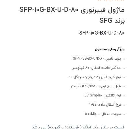
ماژول فیبرنوری SFP-10G-BX-U-D-80
برند SFG
SFP-10G-BX-U-D-80
ویژگی‌های محصول
پارت نامبر: SFP-10GB-BX-U/D-80
حداکثر فاصله انتقال: 8۰ کیلومتر
نوع فیبر قابل پشتیبانی: سینگل مد
طول موج نوری: 1490/1550 نانومتر
نوع کانکتور: LC Simplex
نرخ انتقال داده: 10GB
سرعت انتقال: 1000Mbps
قیمت بر مبنای یک لینک ( فرستنده و گیرنده) می باشد